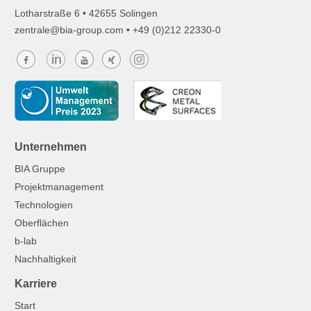
Lotharstraße 6 • 42655 Solingen
z
ntr
l
b
-gr
p
c
m
• +49 (0)212 22330-0
Unternehmen
BIA Gruppe
Projektmanagement
Technologien
Oberflächen
b-lab
Nachhaltigkeit
Karriere
Start