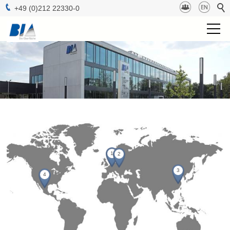
+49 (0)212 22330-0
BIA Gruppe
Projektmanagement
Technologien
Oberflächen
1
2
b-lab
3
4
Nachhaltigkeit
Kontakt