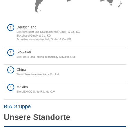
Deutschland
1
BIA Kunststoff und Galvanotechnik GmbH & Co. KG
Biacchessi GmbH & Co. KG
Schreiber Kunststofftechnik GmbH & Co. KG
Slowakei
2
BIA Plastic and Plating Technology Slovakia s.r.o
China
3
Wuxi BIA Automotive Parts Co. Ltd.
Mexiko
4
BIA MEXICO S. de R.L. de C.V
BIA Gruppe
Unsere Standorte